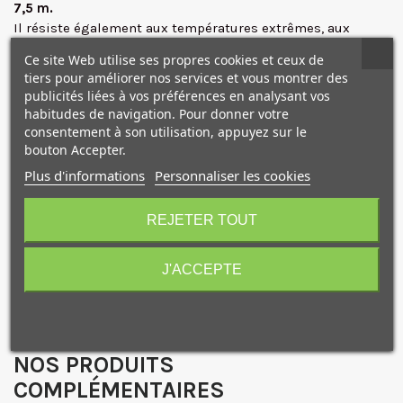
7,5 m.
Il résiste également aux températures extrêmes, aux
environnements électrostatiques, aux rayons X ou UV
Ce site Web utilise ses propres cookies et ceux de
intenses.
tiers pour améliorer nos services et vous montrer des
Résistantes à la poussière et l'humidité
(IP57), vos données
publicités liées à vos préférences en analysant vos
seront protégées même après une chute dans le sable ou
habitudes de navigation. Pour donner votre
dans l'eau.
consentement à son utilisation, appuyez sur le
Offrant une protection supplémentaire, le
logiciel de
bouton Accepter.
récupération File Rescue
peut être téléchargé pour
Plus d'informations
Personnaliser les cookies
récupérer des fichiers perdus ou même supprimés
10€ OFFERTS sur votre
accidentellement et
Media Scan Utility
peut être utilisé
premier achat !
REJETER TOUT
pour analyser automatiquement les cartes CFexpress et
vous informer de l'état de la mémoire flash.
J'ACCEPTE
Caractéristiques
Je consens également à recevoir les offres
promotionnelles.
Consultez notre politique de
confidentialité.
NOS PRODUITS
J'accepte de recevoir des SMS de la part de la marque.
Obtenir mon code promo.
COMPLÉMENTAIRES