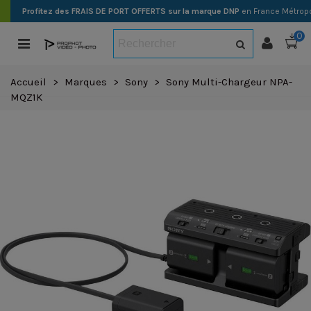
Profitez des FRAIS DE PORT OFFERTS sur la marque DNP
en France Métropo
0
Accueil
>
Marques
>
Sony
>
Sony Multi-Chargeur NPA-
MQZ1K