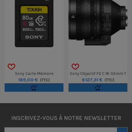
Sony Carte Mémoire
Sony Objectif FE C 16-35mm T
189,00 €
6 127,31 €
CFExpress TOUGH Type A 80GB
(TTC)
3.1 G
(TTC)
INSCRIVEZ-VOUS À NOTRE NEWSLETTER