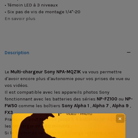
• Témoin LED à 3 niveaux
• Six pas de vis de montage 1/4"-20
En savoir plus
Description
Le
Multi-chargeur Sony NPA-MQZ1K
va vous permettre
d'avoir encore plus d'autonomie pour vos prises de vue ou
vos vidéos.
Il est compatible avec les appareils photos Sony
fonctionnant avec les batteries des séries
NP-FZ100
ou
NP-
FW50
comme les boîtiers
Sony Alpha 1
,
Alpha 7
,
Alpha 9
,
FX3
...
✕
Pratique il
peut recevoir jusqu'à 4 batteries NP-FZ100
et
les
recharger en 480 minutes
.
Si le bouton de vérification « charge restante » est