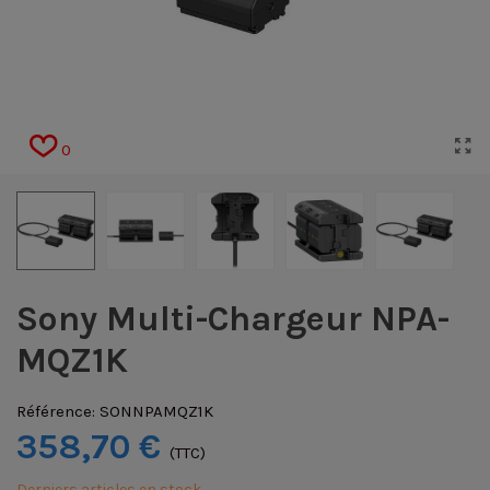
0
Sony Multi-Chargeur NPA-
MQZ1K
Référence:
SONNPAMQZ1K
358,70 €
(TTC)
Derniers articles en stock