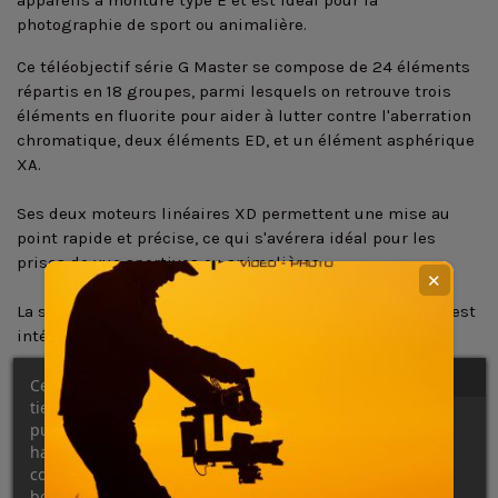
appareils à monture type E et est idéal pour la
photographie de sport ou animalière.
Ce téléobjectif série G Master se compose de 24 éléments
répartis en 18 groupes, parmi lesquels on retrouve trois
éléments en fluorite pour aider à lutter contre l'aberration
chromatique, deux éléments ED, et un élément asphérique
XA.
Ses deux moteurs linéaires XD permettent une mise au
point rapide et précise, ce qui s'avérera idéal pour les
prises de vue sportives ou animalières.
✕
La stabilisation d'image optique SteadyShot à 3 modes est
intégrée à l'objectif pour des images nettes et sans flou
pour vos prises de vue à main levée. L'algorithme mis à
jour est optimisé pour un cadrage fluide et stable des
Ce site Web utilise ses propres cookies et ceux de
tiers pour améliorer nos services et vous montrer des
sujets en mouvement.
publicités liées à vos préférences en analysant vos
Les fonctions de contrôle ont également été améliorées
habitudes de navigation. Pour donner votre
pour répondre efficacement aux exigences
consentement à son utilisation, appuyez sur le
professionnelles. Le mode 2 offre une stabilisation idéale
bouton Accepter.