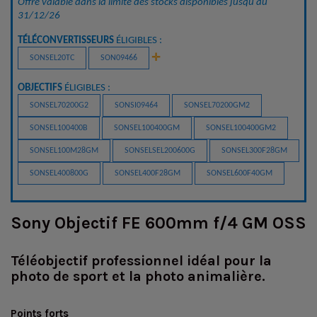
Offre valable dans la limite des stocks disponibles jusqu'au 
31/12/26
TÉLÉCONVERTISSEURS
 ÉLIGIBLES :
✛
SONSEL20TC
SON09466
OBJECTIFS
 ÉLIGIBLES : 
SONSEL70200G2
SONSI09464
SONSEL70200GM2
SONSEL100400B
SONSEL100400GM
SONSEL100400GM2
SONSEL100M28GM
SONSELSEL200600G
SONSEL300F28GM
SONSEL400800G
SONSEL400F28GM
SONSEL600F40GM
Sony Objectif FE 600mm f/4 GM OSS
Téléobjectif professionnel idéal pour la
photo de sport et la photo animalière.
Points forts