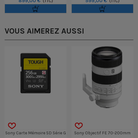
899,00 €
599,00 €
F/5.6-8 OSS
(TTC)
1.4x
(TTC)
VOUS AIMEREZ AUSSI
Sony Carte Mémoire SD Série G
Sony Objectif FE 70-200mm