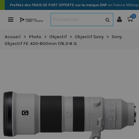
Profitez des FRAIS DE PORT OFFERTS sur la marque DNP
en France Métropo
0
Accueil
>
Photo
>
Objectif
>
Objectif Sony
>
Sony
Objectif FE 400-800mm f/6.3-8 G