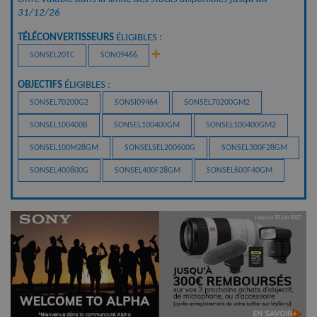
31/12/26
TÉLÉCONVERTISSEURS
 ÉLIGIBLES :
✛
SONSEL20TC
SON09466
OBJECTIFS
 ÉLIGIBLES : 
SONSEL70200G2
SONSI09464
SONSEL70200GM2
SONSEL100400B
SONSEL100400GM
SONSEL100400GM2
SONSEL100M28GM
SONSELSEL200600G
SONSEL300F28GM
SONSEL400800G
SONSEL400F28GM
SONSEL600F40GM