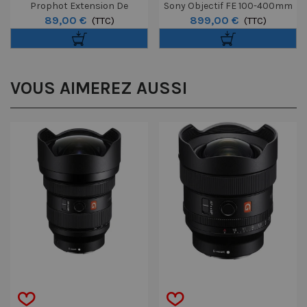
Prophot Extension De
Sony Objectif FE 100-400mm
89,00 €
899,00 €
Garantie À 5 Ans
(TTC)
F/5.6-8 OSS
(TTC)
Boîtier/Optique 1000€ À 3000€
VOUS AIMEREZ AUSSI