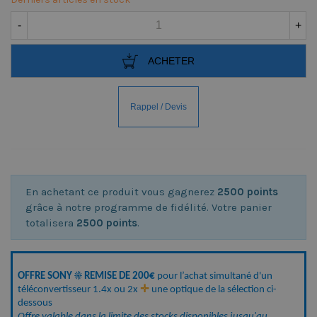
-
+
ACHETER
En achetant ce produit vous gagnerez
2500 points
grâce à notre programme de fidélité. Votre panier
totalisera
2500 points
.
OFFRE SONY ☀️ REMISE DE 200€
 pour l’achat simultané d'un 
téléconvertisseur 1.4x ou 2x 
✛
 une optique de la sélection ci-
dessous
Offre valable dans la limite des stocks disponibles jusqu'au 