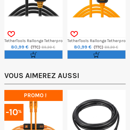
TetherTools Rallonge Tetherpro
TetherTools Rallonge Tetherpro
80,99 €
80,99 €
Optima 10G USB-C Locking
(TTC)
Optima 10G USB-C Locking
(TTC)
89,99 €
89,99 €
System - Noir
System Orange
VOUS AIMEREZ AUSSI
PROMO !
-10
%