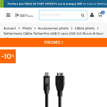
Profitez des FRAIS DE PORT OFFERTS sur la marque DNP
en France Métropo
0
Accueil
>
Photo
>
Accessoires photo
>
Câble photo
>
Tethertools Câble TetherPro USB-C vers USB 3.0 Micro-B Noir
4,6m
PROMO !
-10
%