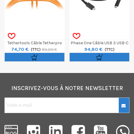
Tethertools Câble Tetherpro
Phase One Câble USB 3 USB-C
74,70 €
94,80 €
Optima 10G USB-C 4,6m -
(TTC)
Vers USB-C Pour IQ4
(TTC)
83,00 €
Orange
INSCRIVEZ-VOUS À NOTRE NEWSLETTER