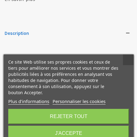
✕
Description
Le câble Micro-B TetherPro USB-C à USB 3.0 permet de
Ce site Web utilise ses propres cookies et ceux de
raccorder un appareil photo USB 3.0 à un ordinateur doté
tiers pour améliorer nos services et vous montrer des
du port USB-C plus petit.
publicités liées à vos préférences en analysant vos
Il permet une connexion directe sans adaptateurs ou
habitudes de navigation. Pour donner votre
dongles.
consentement à son utilisation, appuyez sur le
bouton Accepter.
Du côté de la caméra, l'USB-C est également entièrement
réversible, donc peu importe comment vous le branchez,
Plus d'informations
Personnaliser les cookies
c'est toujours le bon côté.
10€ OFFERTS sur votre
premier achat !
REJETER TOUT
Les câbles USB TetherPro sont construits selon les
spécifications USB les plus élevées et intègrent les
dernières technologies assurant une conductivité
J'ACCEPTE