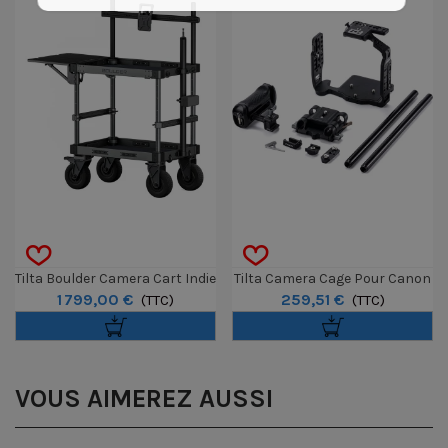
Tilta Boulder Camera Cart Indie
Tilta Camera Cage Pour Canon
1 799,00 €
259,51 €
Kit - Gris
(TTC)
C80 - Advanced Kit
(TTC)
VOUS AIMEREZ AUSSI