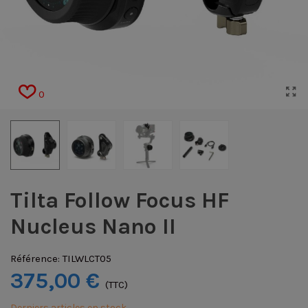
0
Tilta Follow Focus HF
Nucleus Nano II
Référence:
TILWLCT05
375,00 €
(TTC)
Derniers articles en stock