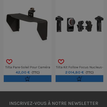
Tilta Pare-Soleil Pour Caméra
Tilta Kit Follow Focus Nucleus-
42,00 €
2 014,80 €
Pocket BlackMagic
(TTC)
M
(TTC)
INSCRIVEZ-VOUS À NOTRE NEWSLETTER