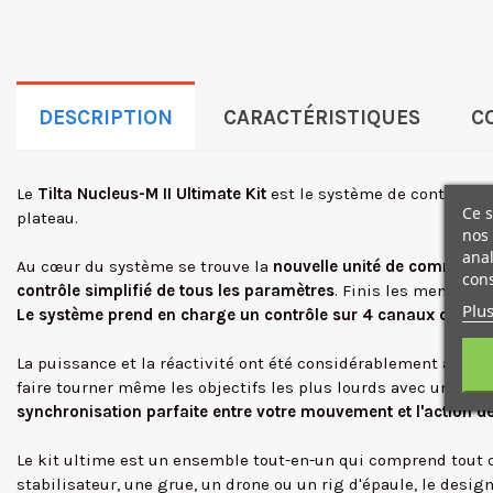
DESCRIPTION
CARACTÉRISTIQUES
C
Le
Tilta Nucleus-M II Ultimate Kit
est le système de contrôle d'
Ce s
plateau.
nos 
anal
Au cœur du système se trouve la
nouvelle unité de commande
cons
contrôle simplifié de tous les paramètres
. Finis les menus co
Plus
Le système prend en charge un contrôle sur 4 canaux distinc
La puissance et la réactivité ont été considérablement amél
faire tourner même les objectifs les plus lourds avec une flui
synchronisation parfaite entre votre mouvement et l'action de 
Le kit ultime est un ensemble tout-en-un qui comprend tout c
stabilisateur, une grue, un drone ou un rig d'épaule, le desig