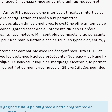
ôle jusqu'à 4 canaux (mise au point, diaphragme, zoom et
: L'unité FIZ dispose d'une interface utilisateur intuitive et
ie la configuration et l'accès aux paramètres.
e à des algorithmes améliorés, le système offre un temps de
conde, garantissant des ajustements fluides et précis.
ssants
: Les moteurs M II sont plus compacts, plus puissants
 pour une manipulation aisée de tous les types d'objectifs, y
ystème est compatible avec les écosystèmes Tilta et DJI, et
avec les systèmes Nucleus précédents (Nucleus-M et Nano II).
nique
: Le nouveau disque de marquage électronique permet
e l'objectif et de mémoriser jusqu'à 128 préréglages pour des
ous gagnerez
1500 points
grâce à notre programme de