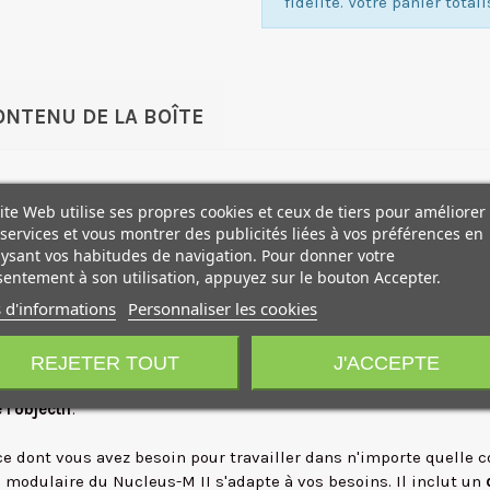
fidélité. Votre panier total
ONTENU DE LA BOÎTE
objectif sans fil conçu pour les cinéastes et les assistants camé
ite Web utilise ses propres cookies et ceux de tiers pour améliorer
services et vous montrer des publicités liées à vos préférences en
ysant vos habitudes de navigation. Pour donner votre
 FIZ
, désormais équipée d'un
écran tactile couleur de 2,4 pouce
entement à son utilisation, appuyez sur le bouton Accepter.
mplexes : tout est accessible d'un simple toucher.
 d'informations
Personnaliser les cookies
ts
, vous permettant de gérer simultanément la mise au point, l
iorées grâce à de tout nouveaux
moteurs M II brushless
. Plus com
REJETER TOUT
J'ACCEPTE
dité parfaite. Leur vitesse de réponse a été réduite à un temps 
l'objectif
.
e dont vous avez besoin pour travailler dans n'importe quelle 
n modulaire du Nucleus-M II s'adapte à vos besoins. Il inclut un