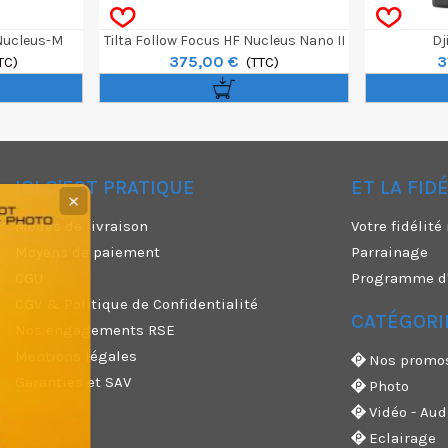
 Nucleus-M
Tilta Follow Focus HF Nucleus Nano II
Dj
375,00 €
3
TC)
(TTC)
ICI C'EST PRATIQUE
ET LA FID
✕
Modes de livraison
Votre fidélit
Moyens de paiement
Parrainage
CGU
Programme d'a
CGV & Politique de Confidentialité
CATÉGORI
Nos engagements RSE
Mentions légales
Nos promo
Garanties et SAV
Photo
Vidéo - Aud
Eclairage