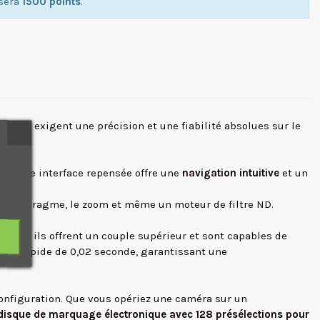
isera
1500 points
.
ra qui exigent une précision et une fiabilité absolues sur le
s
. Cette interface repensée offre une
navigation intuitive
et un
e diaphragme, le zoom et même un moteur de filtre ND.
pacts, ils offrent un couple supérieur et sont capables de
ultra-rapide de 0,02 seconde, garantissant une
configuration. Que vous opériez une caméra sur un
disque de marquage électronique avec 128 présélections pour