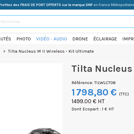
Profitez des FRAIS DE PORT OFFERTS sur la marque DNP
en France Métropolitain
UTÉS
PHOTO
VIDÉO - AUDIO
DRONE
ÉCLAIRAGE
IMPR
s
>
Tilta Nucleus M II Wireless - Kit Ultimate
Tilta Nucleus 
Référence:
TILWLCT06
1 798,80 €
(TTC)
1499.00 € HT
Dont Ecopart : 1 € HT