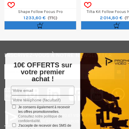
Shape Follow Focus Pro
Tilta Kit Follow Focus
1 233,60 €
2 014,80 €
(TTC)
(T
INSCRIVEZ-VOUS À NOTRE NEWSLETTER
10€ OFFERTS sur
votre premier
achat !
Je consens également à recevoir
les offres promotionnelles.
VOTRE EXPERT
PHOTO
ET
VIDEO
PROFESSIONNEL,
Consultez notre politique de
CONNU ET RECONNU DEPUIS PLUS DE 40 ANS
confidentialité.
J'accepte de recevoir des SMS de