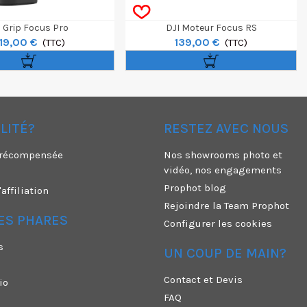
i Grip Focus Pro
DJI Moteur Focus RS
19,00 €
139,00 €
(TTC)
(TTC)
ÉLITÉ?
RESTEZ AVEC NOUS
é récompensée
Nos showrooms photo et
vidéo, nos engagements
Prophot blog
ffiliation
Rejoindre la Team Prophot
ES PHARES
Configurer les cookies
s
UN COUP DE MAIN?
Contact et Devis
io
FAQ