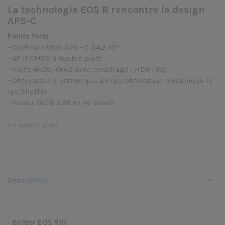
La technologie EOS R rencontre le design
APS-C
Points forts
- Capteur CMOS APS - C 24,2 MP
- AF II CMOS à double pixel
- Vidéo 4k30, 4K60 avec recadrage ; HDR - PQ
- Obturateur électronique 23 ips, obturateur mécanique 15
ips Shutter
- Viseur OLED 2.36 m de pixels
En savoir plus
Description
-
Boîtier EOS R10