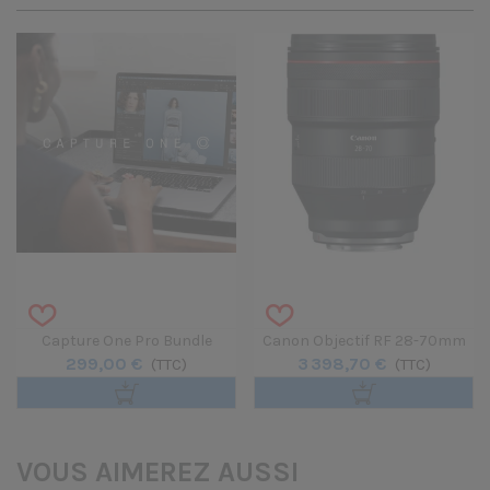
Capture One Pro Bundle
Canon Objectif RF 28-70mm
299,00 €
3 398,70 €
Caméra - Perpétuel
(TTC)
F/2 L USM
(TTC)
VOUS AIMEREZ AUSSI