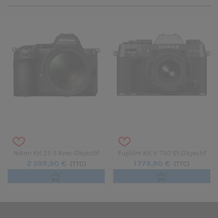
Nikon Kit Z5 II Avec Objectif
Fujifilm Kit X-T50 Et Objectif
2 399,90 €
1 779,90 €
Nikkor Z 24-70mm F/4 S
(TTC)
XF 16-50mm F/2.8-4.8R LM WR
(TTC)
- Charcoal