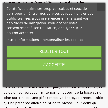
support au sol, le Riser 200mm devient un allié
stratégique.
Ce site Web utilise ses propres cookies et ceux de
tiers pour améliorer nos services et vous montrer des
publicités liées à vos préférences en analysant vos
L'obsession de Cinetica pour la précision se retrouve dans
habitudes de navigation. Pour donner votre
la finition de cette pièce. L'alignement est parfait,
consentement à son utilisation, appuyez sur le
garantissant que les vecteurs de force de votre
bouton Accepter.
contrepoids restent parfaitement verticaux. Pour les
Plus d'informations
Personnaliser les cookies
directeurs de la photographie, cela signifie que la
10€ OFFERTS sur votre
sensation d'apesanteur du Nu.Tron 4.0 reste inchangée,
premier achat !
quel que soit l'ajout d'accessoires.
REJETER TOUT
Que vous travailliez en studio sur un sol lisse ou en
extérieur, ce riser offre la marge de manœuvre nécessaire
J'ACCEPTE
pour capturer des perspectives dynamiques inaccessibles
avec une configuration standard.
Je consens également à recevoir les offres
promotionnelles.
Consultez notre politique de
L'avis de l'expert
confidentialité.
Le Riser 200mm est souvent perçu comme un luxe jusqu'à
J'accepte de recevoir des SMS de la part de la marque.
ce qu'on se retrouve limité par la hauteur de la base sur un
Obtenir mon code promo.
plan serré. C’est une pièce massive, incroyablement stable,
qui ne présente aucun point de faiblesse. Pour ceux qui