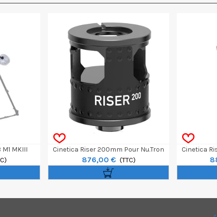
 M1 MKIII
Cinetica Riser 200mm Pour Nu.Tron
Cinetica R
876,00 €
8
TC)
4.0
(TTC)