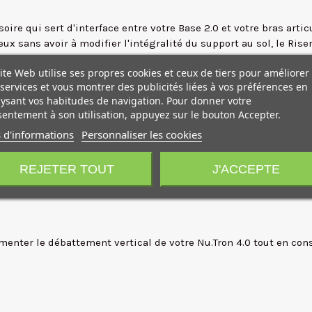
oire qui sert d'interface entre votre Base 2.0 et votre bras arti
yeux sans avoir à modifier l'intégralité du support au sol, le Ri
ite Web utilise ses propres cookies et ceux de tiers pour améliorer
finition de cette pièce. L'alignement est parfait, garantissant q
services et vous montrer des publicités liées à vos préférences en
, cela signifie que la sensation d'apesanteur du Nu.Tron 4.0 rest
ysant vos habitudes de navigation. Pour donner votre
eur, ce riser offre la marge de manœuvre nécessaire pour captur
entement à son utilisation, appuyez sur le bouton Accepter.
 d'informations
Personnaliser les cookies
'on se retrouve limité par la hauteur de la base sur un plan se
REJETER TOUT
J'ACCEPTE
 Nu.Tron sur des plateaux encombrés, ces 40 centimètres font so
nter le débattement vertical de votre Nu.Tron 4.0 tout en cons