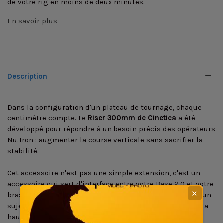
de votre rig en moins de deux minutes.
En savoir plus
Description
Dans la configuration d'un plateau de tournage, chaque
centimètre compte. Le
Riser 300mm de Cinetica
a été
développé pour répondre à un besoin précis des opérateurs
Nu.Tron : augmenter la course verticale sans sacrifier la
stabilité.
Cet accessoire n'est pas une simple extension, c'est un
accessoire qui sert d'interface entre votre Base 2.0 et votre
✕
bras articulé. Sur des plans nécessitant de surplomber un
sujet (top shots) ou pour ajuster la hauteur de travail à la
hauteur des yeux sans avoir à modifier l'intégralité du