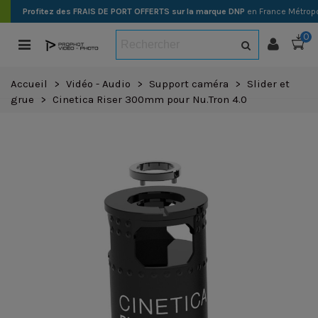
Profitez des FRAIS DE PORT OFFERTS sur la marque DNP
en France Métropo
0
Accueil
>
Vidéo - Audio
>
Support caméra
>
Slider et
grue
>
Cinetica Riser 300mm pour Nu.Tron 4.0