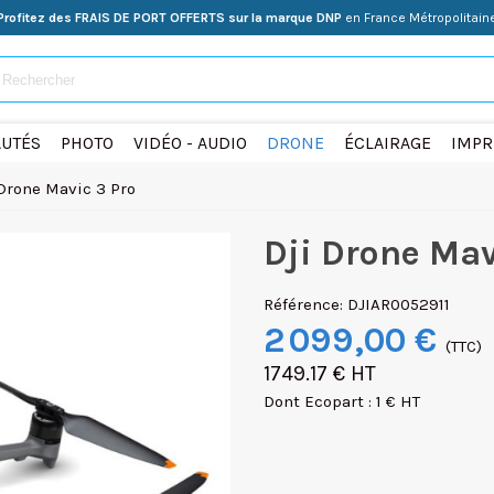
Profitez des FRAIS DE PORT OFFERTS sur la marque DNP
en France Métropolitain
UTÉS
PHOTO
VIDÉO - AUDIO
DRONE
ÉCLAIRAGE
IMPR
 Drone Mavic 3 Pro
Dji Drone Mav
Référence:
DJIAR0052911
2 099,00 €
(TTC)
1749.17 € HT
Dont Ecopart : 1 € HT