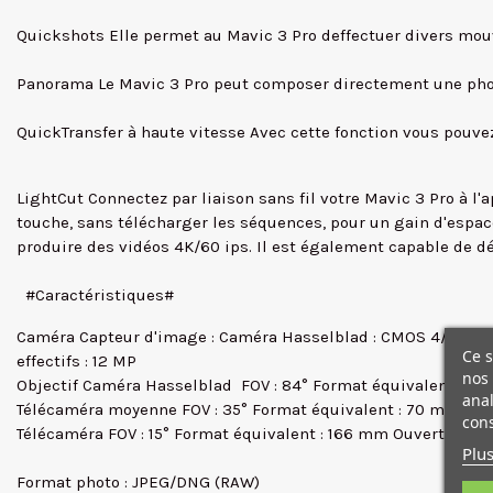
Quickshots Elle permet au Mavic 3 Pro deffectuer divers mou
Panorama Le Mavic 3 Pro peut composer directement une pho
QuickTransfer à haute vitesse Avec cette fonction vous pouv
LightCut Connectez par liaison sans fil votre Mavic 3 Pro à l
touche, sans télécharger les séquences, pour un gain d'espa
produire des vidéos 4K/60 ips. Il est également capable de d
#Caractéristiques#
Caméra Capteur d'image : Caméra Hasselblad : CMOS 4/3, Pixels
Ce s
effectifs : 12 MP
nos 
Objectif Caméra Hasselblad FOV : 84° Format équivalent : 24 mm
anal
Télécaméra moyenne FOV : 35° Format équivalent : 70 mm Ouver
cons
Télécaméra FOV : 15° Format équivalent : 166 mm Ouverture : f/
Plus
Format photo : JPEG/DNG (RAW)