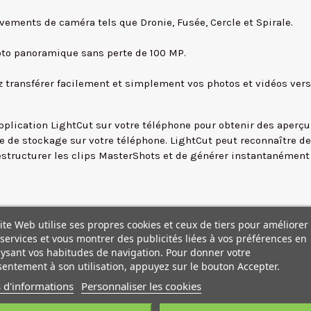
vements de caméra tels que Dronie, Fusée, Cercle et Spirale.
to panoramique sans perte de 100 MP.
ez transférer facilement et simplement vos photos et vidéos ve
'application LightCut sur votre téléphone pour obtenir des aperç
ce de stockage sur votre téléphone. LightCut peut reconnaître 
éstructurer les clips MasterShots et de générer instantanément 
 effectifs : 20 MP - Télécaméra moyenne : CMOS 1/1,3 pouce, Pix
ite Web utilise ses propres cookies et ceux de tiers pour améliorer
services et vous montrer des publicités liées à vos préférences en
 Ouverture : f/2,8 à f/11 Mise au point : 1 m à ∞
ysant vos habitudes de navigation. Pour donner votre
ture : f/2,8 Mise au point : 3 m à ∞
entement à son utilisation, appuyez sur le bouton Accepter.
3,4 Mise au point : 3 m à ∞
 d'informations
Personnaliser les cookies