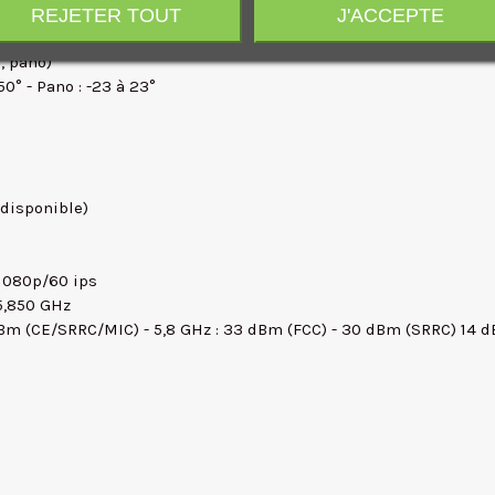
(Apple ProRes 422 HQ/422/422 LT)
REJETER TOUT
J'ACCEPTE
, pano)
50° - Pano : -23 à 23°
 disponible)
1 080p/60 ips
5,850 GHz
 dBm (CE/SRRC/MIC) - 5,8 GHz : 33 dBm (FCC) - 30 dBm (SRRC) 14 