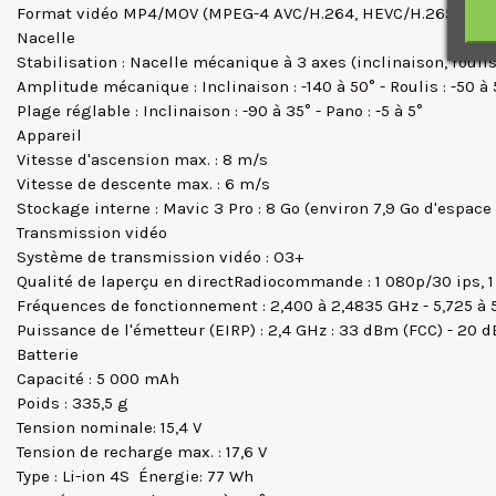
Format vidéo MP4/MOV (MPEG-4 AVC/H.264, HEVC/H.265) MOV 
Nacelle
Stabilisation : Nacelle mécanique à 3 axes (inclinaison, roulis
Amplitude mécanique : Inclinaison : -140 à 50° - Roulis : -50 à 
Plage réglable : Inclinaison : -90 à 35° - Pano : -5 à 5°
Appareil
Vitesse d'ascension max. : 8 m/s
Vitesse de descente max. : 6 m/s
Stockage interne : Mavic 3 Pro : 8 Go (environ 7,9 Go d'espace
Transmission vidéo
Système de transmission vidéo : O3+
Qualité de laperçu en directRadiocommande : 1 080p/30 ips, 
Fréquences de fonctionnement : 2,400 à 2,4835 GHz - 5,725 à 
Puissance de l'émetteur (EIRP) : 2,4 GHz : 33 dBm (FCC) - 20
Batterie
Capacité : 5 000 mAh
Poids : 335,5 g
Tension nominale: 15,4 V
Tension de recharge max. : 17,6 V
Type : Li-ion 4S  Énergie: 77 Wh