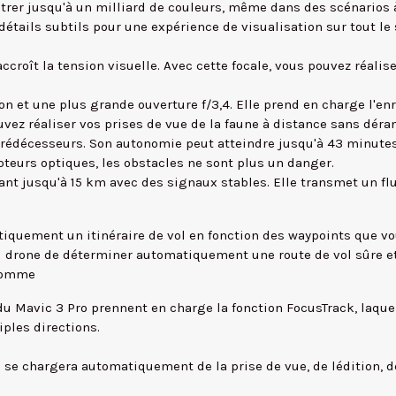
trer jusqu'à un milliard de couleurs, même dans des scénarios à f
étails subtils pour une expérience de visualisation sur tout le sp
roît la tension visuelle. Avec cette focale, vous pouvez réalis
n et une plus grande ouverture f/3,4. Elle prend en charge l'e
uvez réaliser vos prises de vue de la faune à distance sans déra
prédécesseurs. Son autonomie peut atteindre jusqu'à 43 minutes
apteurs optiques, les obstacles ne sont plus un danger.
lant jusqu'à 15 km avec des signaux stables. Elle transmet un f
tiquement un itinéraire de vol en fonction des waypoints que vou
u drone de déterminer automatiquement une route de vol sûre et 
 comme
Mavic 3 Pro prennent en charge la fonction FocusTrack, laquell
iples directions.
 se chargera automatiquement de la prise de vue, de lédition, de