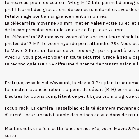
Le nouveau profil de couleur D-Log M 10 bits permet d'enregis
profil fournit des gradations de couleurs naturelles avec des d
l'étalonnage sont ainsi grandement simplifiés.
La télécaméra moyenne 70 mm, met en valeur votre sujet et acc
de la compression spatiale unique de l'optique 70 mm.
La télécaméra 166 mm avec zoom offre une meilleure résolutio
photos de 12 MP. Le zoom hybride peut atteindre 28x. Vous po
Le Mavic 3 Pro a un temps de vol prolongé par rapport à ses 
Avec lui vous pouvez voler en toute sécurité. Grâce à ses 8 c
La technologie DJI O3+ offre une distance de transmission al
Pratique, avec le vol Waypoint, le Mavic 3 Pro planifie automa
La fonction avancée retour au point de départ (RTH) permet a
D'autres fonctions complètent ce petit bijou technologique
FocusTrack La caméra Hasselblad et la télécaméra moyenne du 
d'intérêt, pour un suivi stable des prises de vue dans de mult
Mastershots une fois cette fonction activée, votre Mavic 3 Pro
suite.