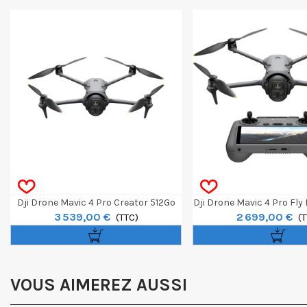
Dji Drone Mavic 4 Pro Creator 512Go
Dji Drone Mavic 4 Pro Fly 
3 539,00 €
2 699,00 €
Avec Dji RC Pro 2
(TTC)
RC2
(T
VOUS AIMEREZ AUSSI