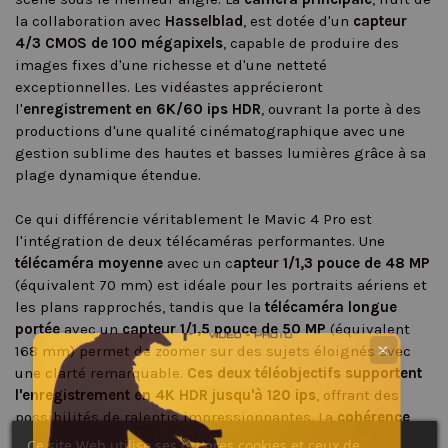
la collaboration avec
Hasselblad
, est dotée d'un
capteur
4/3 CMOS de 100 mégapixels
, capable de produire des
images fixes d'une richesse et d'une netteté
exceptionnelles. Les vidéastes apprécieront
l'
enregistrement en 6K/60 ips HDR
, ouvrant la porte à des
productions d'une qualité cinématographique avec une
gestion sublime des hautes et basses lumières grâce à sa
plage dynamique étendue.
Ce qui différencie véritablement le Mavic 4 Pro est
l'intégration de deux télécaméras performantes. Une
télécaméra
moyenne
avec un c
apteur 1/1,3 pouce de 48 MP
(équivalent 70 mm) est idéale pour les portraits aériens et
les plans rapprochés, tandis que la
télécaméra
longue
portée
avec un
capteur 1/1,5 pouce de 50 MP
(équivalent
168 mm) permet de zoomer sur des sujets éloignés avec
✕
une clarté remarquable.
Ces deux téléobjectifs supportent
l'enregistrement en 4K HDR jusqu'à 120 ips
, offrant des
possibilités de ralentis impressionnantes. La
cohérence
colorimétrique entre les trois caméras
, notamment grâce
Ce site Web utilise ses propres cookies et ceux de