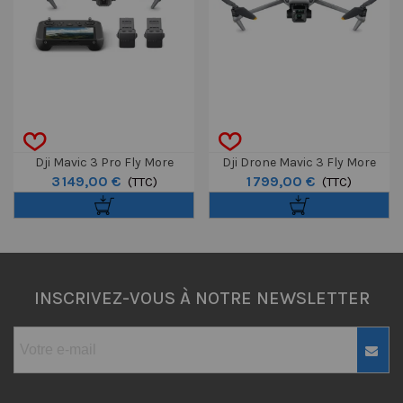
Dji Mavic 3 Pro Fly More
Dji Drone Mavic 3 Fly More
3 149,00 €
1 799,00 €
Combo Avec Dji RC Pro
(TTC)
Combo
(TTC)
INSCRIVEZ-VOUS À NOTRE NEWSLETTER