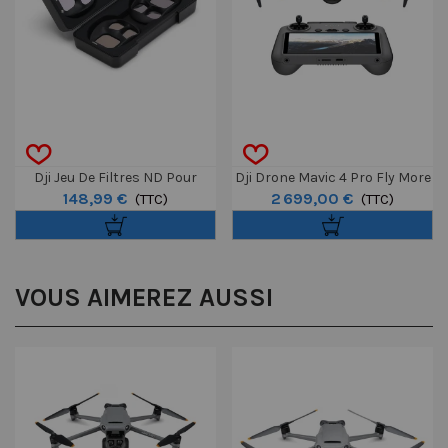
Dji Jeu De Filtres ND Pour
Dji Drone Mavic 4 Pro Fly More
148,99 €
2 699,00 €
Mavic 4 Pro
(TTC)
Avec Dji RC2
(TTC)
VOUS AIMEREZ AUSSI