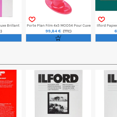
uxe Brillant
Porte Plan Film 4x5 MOD54 Pour Cuve
Ilford Papie
99,84 €
6
euilles
C)
Paterson
(TTC)
Ton N