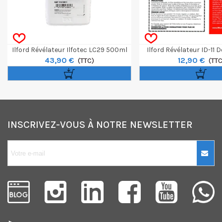
Ilford Révélateur Ilfotec LC29 500ml
Ilford Révélateur ID-11 
43,90 €
12,90 €
(TTC)
(TTC
INSCRIVEZ-VOUS À NOTRE NEWSLETTER
10€ OFFERTS sur
votre premier
achat !
Je consens également à recevoir