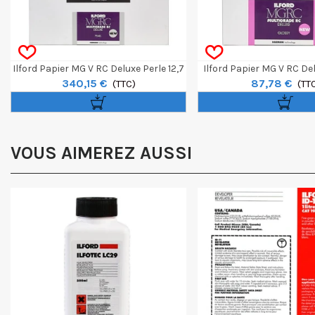
Ilford Papier MG V RC Deluxe Perle 12,7
Ilford Papier MG V RC Del
340,15 €
87,78 €
X 17,8 Cm 500 Feuilles
(TTC)
40,6 X 50,8 Cm 10 F
(TT
VOUS AIMEREZ AUSSI