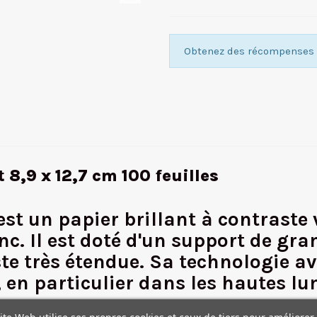
Obtenez des récompenses f
 8,9 x 12,7 cm 100 feuilles
t un papier brillant à contraste v
nc. Il est doté d'un support de g
e très étendue. Sa technologie a
 en particulier dans les hautes l
btils des hautes lumières, restituer des noirs riches et profond
ite Web utilise ses propres cookies et ceux de tiers pour améliorer