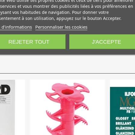
t sa souplesse de traitement en font un papier tout à fait rema
services et vous montrer des publicités liées à vos préférences en
ysant vos habitudes de navigation. Pour donner votre
n prédécesseur, ainsi que des noirs de meilleure qualité et plu
entement à son utilisation, appuyez sur le bouton Accepter.
 toute la plage de tons.
 d'informations
Personnaliser les cookies
REJETER TOUT
J'ACCEPTE