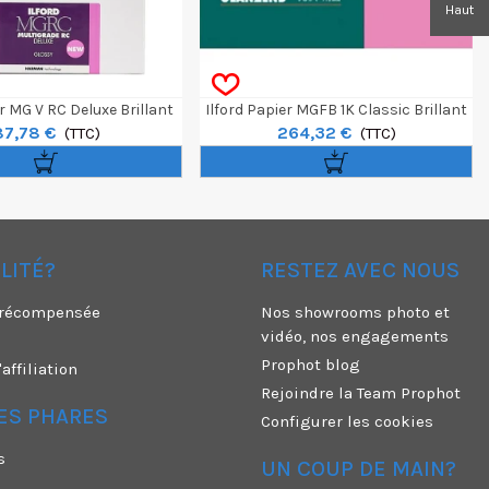
Haut
er MG V RC Deluxe Brillant
Ilford Papier MGFB 1K Classic Brillant
87,78 €
264,32 €
 50,8 Cm 10 Feuilles
(TTC)
Ton Neutre 30,5x40,6cm 50 F
(TTC)
ÉLITÉ?
RESTEZ AVEC NOUS
é récompensée
Nos showrooms photo et
vidéo, nos engagements
Prophot blog
ffiliation
Rejoindre la Team Prophot
ES PHARES
Configurer les cookies
s
UN COUP DE MAIN?