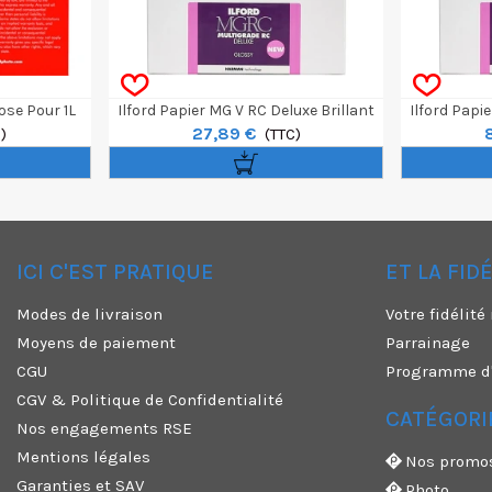
Dose Pour 1L
Ilford Papier MG V RC Deluxe Brillant
Ilford Papi
27,89 €
)
24 X 30,5 Cm 10 Feuilles
(TTC)
40,6 X
ICI C'EST PRATIQUE
ET LA FID
✕
Modes de livraison
Votre fidélit
Moyens de paiement
Parrainage
CGU
Programme d'a
CGV & Politique de Confidentialité
CATÉGORI
Nos engagements RSE
Mentions légales
Nos promo
Garanties et SAV
Photo