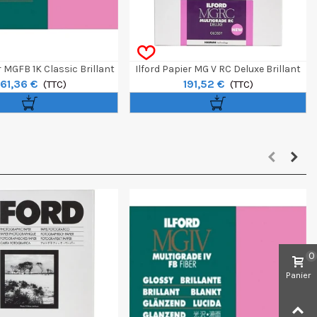
r MGFB 1K Classic Brillant
Ilford Papier MG V RC Deluxe Brillant
61,36 €
191,52 €
eutre 50,8x61cm 50f
(TTC)
30,5 X 40,6 Cm 50 Feuilles
(TTC)
0
Panier