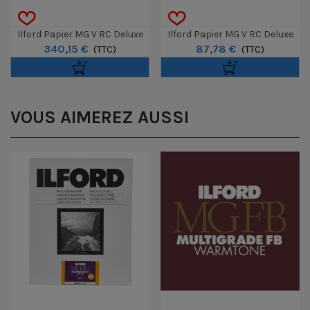
Ilford Papier MG V RC Deluxe
Ilford Papier MG V RC Deluxe
340,15 €
87,78 €
Perle 12,7 X 17,8 Cm 500
(TTC)
Brillant 40,6 X 50,8 Cm 10
(TTC)
Feuilles
Feuilles
VOUS AIMEREZ AUSSI