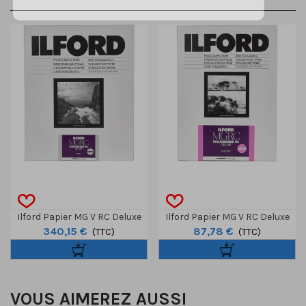
Ilford Papier MG V RC Deluxe
Ilford Papier MG V RC Deluxe
340,15 €
87,78 €
Perle 12,7 X 17,8 Cm 500
(TTC)
Brillant 40,6 X 50,8 Cm 10
(TTC)
Feuilles
Feuilles
VOUS AIMEREZ AUSSI