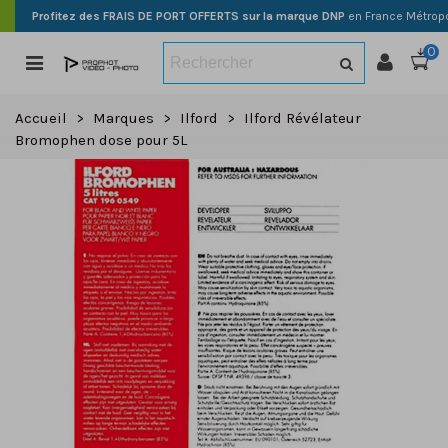
Profitez des FRAIS DE PORT OFFERTS sur la marque DNP
en France Métropo
0
Accueil
>
Marques
>
Ilford
>
Ilford Révélateur
Bromophen dose pour 5L