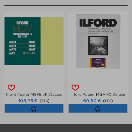
Ilford Papier MGFB 5K Classic
Ilford Papier MG V RC Deluxe
103,25 €
60,90 €
Mat Ton Neutre 12,7x17,8cm
(TTC)
Satin 12,7 X 17,8 Cm 100 Feuilles
(TTC)
100 F