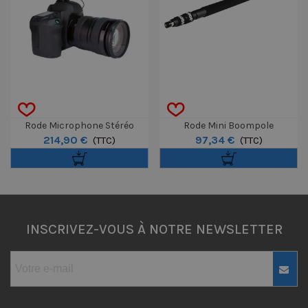
Rode Microphone Stéréo
Rode Mini Boompole
214,90 €
97,34 €
VideoMic Pro
(TTC)
(TTC)
INSCRIVEZ-VOUS À NOTRE NEWSLETTER