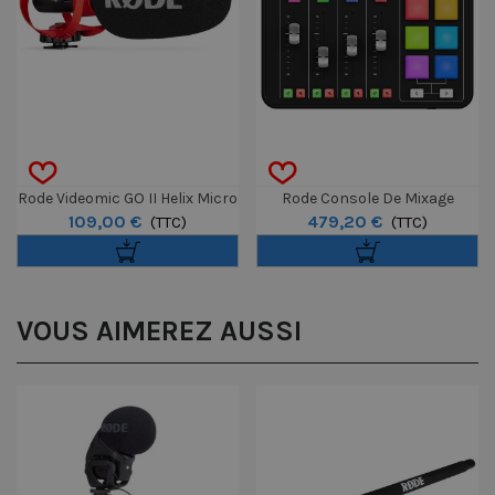
Rode Videomic GO II Helix Micro
Rode Console De Mixage
109,00 €
479,20 €
Vidéo
(TTC)
Rodecaster Duo
(TTC)
VOUS AIMEREZ AUSSI