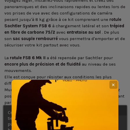
Voyagez léger, installez-vous rapidement et créez des
panoramiques et des inclinaisons rapides ou lentes lors de
vos prises de vue avec des configurations de caméra
pesant jusqu'à 8 kg grâce à ce kit comprenant une
rotule
Sachtler System FSB 6
à chargement latéral et son
trépied
en fibre de carbone 75/2
avec
entretoise au sol
. De plus
son
sac souple rembourré
vous permettra d'emporter et de
sécuriser votre kit partout avec vous.
La
rotule FSB 6 Mk II
a été repensée par Sachtler pour
encore plus de précision et de fluidité
au niveau de ses
mouvements.
Elle est conçue pour résister aux conditions les plus
difficiles.
✕
Munie d'une
plaque de caméra Sideload S
, vous pourrez
positionner solidement votre caméra à la tête en l'insérant
par le haut pour une fixation rapide.
Ce site Web utilise ses propres cookies et ceux de
Grâce à son
niveau à bulle lumineux
et visible à n'importe
tiers pour améliorer nos services et vous montrer des
quelle hauteur, vous pouvez travailler de jour comme de
publicités liées à vos préférences en analysant vos
nuit.
habitudes de navigation. Pour donner votre