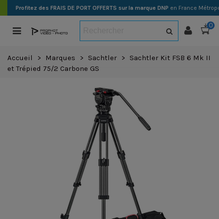
Profitez des FRAIS DE PORT OFFERTS sur la marque DNP
en France Métropo
0
Accueil
>
Marques
>
Sachtler
>
Sachtler Kit FSB 6 Mk II
et Trépied 75/2 Carbone GS