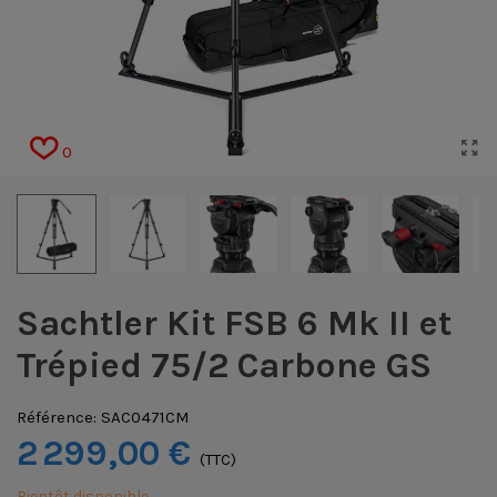
0
Sachtler Kit FSB 6 Mk II et
Trépied 75/2 Carbone GS
Référence:
SAC0471CM
2 299,00 €
(TTC)
Bientôt disponible