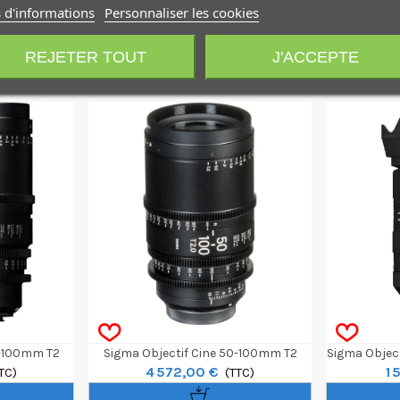
 d'informations
Personnaliser les cookies
REJETER TOUT
J'ACCEPTE
0-100mm T2
Sigma Objectif Cine 50-100mm T2
Sigma Objec
4 572,00 €
1 
F - Feet
TC)
F/CE Monture Canon EF - Feet
(TTC)