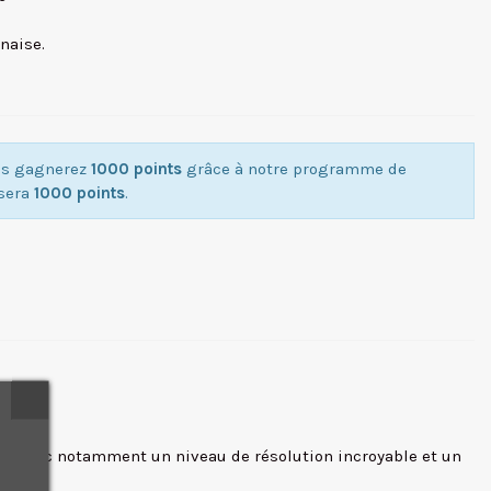
onaise.
ous gagnerez
1000 points
grâce à notre programme de
isera
1000 points
.
ion.
e, avec notamment un niveau de résolution incroyable et un