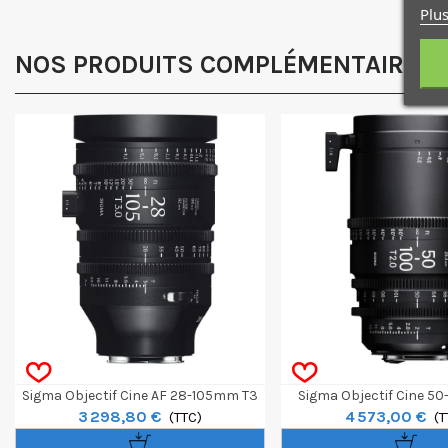
Plus
NOS PRODUITS COMPLÉMENTAIRES
Sigma Objectif Cine AF 28-105mm T3
Sigma Objectif Cine 5
3 298,80 €
4 573,00 €
Feet - Sony E
(TTC)
F/CE Monture Canon E
(T