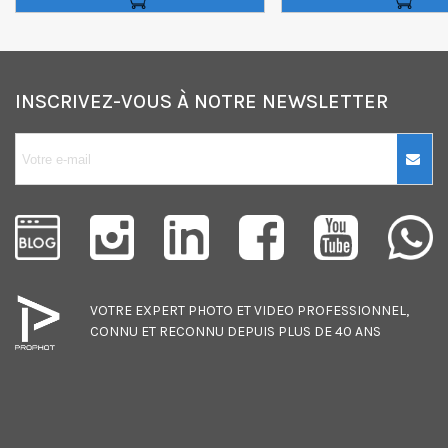
INSCRIVEZ-VOUS À NOTRE NEWSLETTER
10€ OFFERTS sur
votre premier
achat !
Je consens également à recevoir
les offres promotionnelles.
VOTRE EXPERT
PHOTO
ET
VIDEO
PROFESSIONNEL,
Consultez notre politique de
CONNU ET RECONNU DEPUIS PLUS DE 40 ANS
confidentialité.
J'accepte de recevoir des SMS de
la part de la marque.
Obtenir mon code promo.