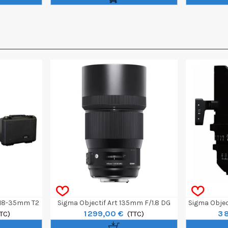
e 18-35mm T2
Sigma Objectif Art 135mm F/1.8 DG
Sigma Objec
1 299,00 €
3 
et Canon EF
TC)
HSM - Canon
(TTC)
20mm T1