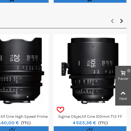
0
Panier
Haut
tif Cine High Speed Prime
Sigma Objectif Cine 105mm T1.5 FF
840,00 €
4 523,36 €
.5 FF Canon EF - Feet
(TTC)
High-Speed Prime Canon EF - Feet
(TTC)