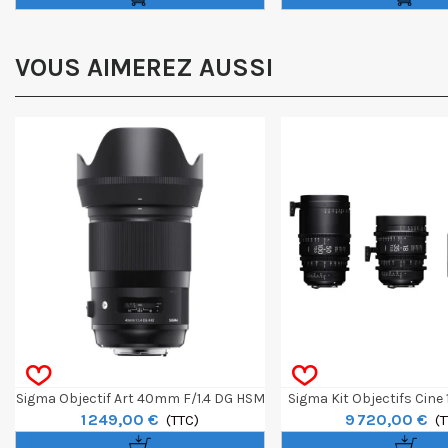
VOUS AIMEREZ AUSSI
Sigma Objectif Art 40mm F/1.4 DG HSM
Sigma Kit Objectifs Cin
1 249,00 €
9 720,00 €
- Canon
(TTC)
Et 50-100mm T2 F/CE Fe
(T