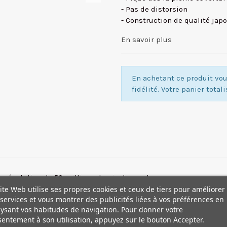
- Pas de distorsion
- Construction de qualité jap
En savoir plus
En achetant ce produit v
fidélité. Votre panier total
ne résolution de 50 millions de pixels ou plus.
ite Web utilise ses propres cookies et ceux de tiers pour améliorer
services et vous montrer des publicités liées à vos préférences en
ormule qui lui permet d'atteindre le plus haut niveau de résolut
ysant vos habitudes de navigation. Pour donner votre
es, cet objectif repousse les limites en matière de performanc
entement à son utilisation, appuyez sur le bouton Accepter.