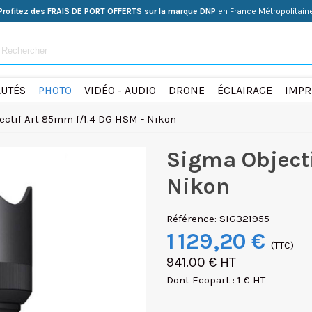
Profitez des FRAIS DE PORT OFFERTS sur la marque DNP
en France Métropolitain
UTÉS
PHOTO
VIDÉO - AUDIO
DRONE
ÉCLAIRAGE
IMPR
ctif Art 85mm f/1.4 DG HSM - Nikon
Sigma Object
Nikon
Référence:
SIG321955
1 129,20 €
(TTC)
941.00 € HT
Dont Ecopart : 1 € HT