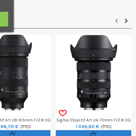
tif Art 28-105mm F/2.8 DG
Sigma Objectif Art 24-70mm F/2,8 DG
598,70 €
1 339,90 €
DN - Sony E
(TTC)
DN II - Sony E
(TTC)