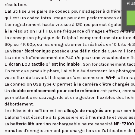
Plus
résolution.
L'a1 utilise une paire de codecs pour s'adapter à différents fl
qui est un codec intra-image pour des performances et une qu
L'enregistrement haute vitesse à 120 ips permet également l'e
à la résolution Full HD, une fréquence d'images effective d
La conception physique de l'alpha 1 comprend une structure d
30p ou 4K 60p, ou les enregistrements réalisés en 10 bits 4: 2:
Le
viseur électronique
possède une définition de 9,44 millions 
taux de rafraîchissement de 240 i/s pour une visualisation fl
L'
écran LCD tactile 3" est inclinable
. Son fonctionnement tact
En tant que produit phare, l'a1 cible évidemment les photogr
votre flux de travail. Il dispose d'une connexion
Wi-Fi
ultra r
La connexion USB Type-C permet à la caméra d'être chargée ou 
Un
double emplacement pour carte mémoire
est prévu, compa
permettent une sauvegarde et une gestion flexibles des fichie
débordement.
Le châssis du boîtier est en
alliage de magnésium
pour combi
L'alpha 1 est étanche à la poussière et à l'humidité et vous 
La
batterie lithium-ion
rechargeable haute capacité
NP-FZ10
minutes d'enregistrement par charge lors de l'utilisation de l