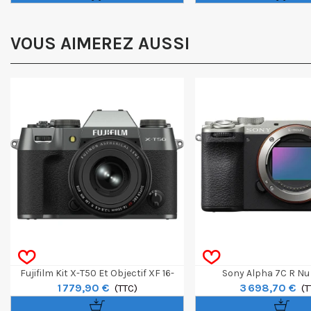
VOUS AIMEREZ AUSSI
Fujifilm Kit X-T50 Et Objectif XF 16-
Sony Alpha 7C R Nu -
1 779,90 €
3 698,70 €
50mm F/2.8-4.8R LM WR - Charcoal
(TTC)
(T