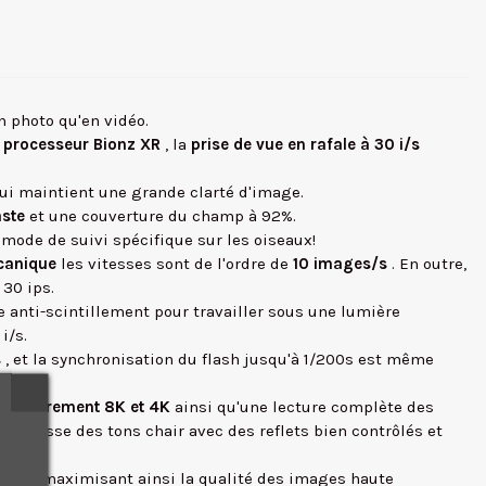
n photo qu'en vidéo.
 processeur Bionz XR
, la
prise de vue en rafale à 30 i/s
i maintient une grande clarté d'image.
aste
et une couverture du champ à 92%.
mode de suivi spécifique sur les oiseaux!
canique
les vitesses sont de l'ordre de
10 images/s
. En outre,
30 ips.
e anti-scintillement pour travailler sous une lumière
i/s.
s
, et la synchronisation du flash jusqu'à 1/200s est même
nregistrement 8K et 4K
ainsi qu'une lecture complète des
rendu lisse des tons chair avec des reflets bien contrôlés et
,5 pas, maximisant ainsi la qualité des images haute