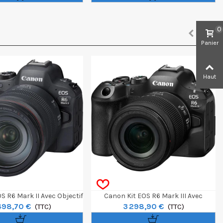
0
Panier
Haut
S R6 Mark II Avec Objectif
Canon Kit EOS R6 Mark III Avec
498,70 €
3 298,90 €
105mm F/4 L IS USM
(TTC)
Objectif RF 24-105mm F/4-7.1 IS STM
(TTC)