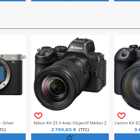
 Silver
Nikon Kit Z5 II Avec Objectif Nikkor Z
Canon Kit EO
2 799,60 €
3 
TC)
24-120mm F/4 S
(TTC)
RF 24-