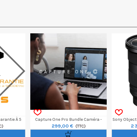
arantie À 5
Capture One Pro Bundle Caméra -
Sony Object
299,00 €
2 
00€ À 9000€
C)
Perpétuel
(TTC)