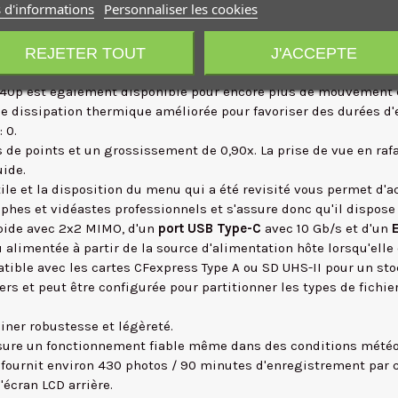
 d'informations
Personnaliser les cookies
ux de travail: XAVC HS, qui utilise le codage HEVC / H.265 pour c
alité constantes à des débits allant jusqu'à 600 Mo/s.
REJETER TOUT
J'ACCEPTE
nregistrement de films au ralenti 4x et 5x avec la lecture à la
e 240p est également disponible pour encore plus de mouvement 
e dissipation thermique améliorée pour favoriser des durées d'
 0.
de points et un grossissement de 0,90x. La prise de vue en rafale
uide.
ile et la disposition du menu qui a été revisité vous permet d'a
aphes et vidéastes professionnels et s'assure donc qu'il dispos
apide avec 2x2 MIMO, d'un
port USB Type-C
avec 10 Gb/s et d'un
alimentée à partir de la source d'alimentation hôte lorsqu'elle
tible avec les cartes CFexpress Type A ou SD UHS-II pour un stoc
rs et peut être configurée pour partitionner les types de fichie
ner robustesse et légèreté.
assure un fonctionnement fiable même dans des conditions météor
0
fournit environ 430 photos / 90 minutes d'enregistrement par ch
'écran LCD arrière.