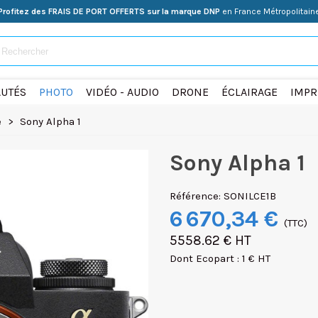
Profitez des FRAIS DE PORT OFFERTS sur la marque DNP
en France Métropolitain
UTÉS
PHOTO
VIDÉO - AUDIO
DRONE
ÉCLAIRAGE
IMPR
e
>
Sony Alpha 1
Sony Alpha 1
Référence:
SONILCE1B
6 670,34 €
(TTC)
5558.62 € HT
Dont Ecopart : 1 € HT