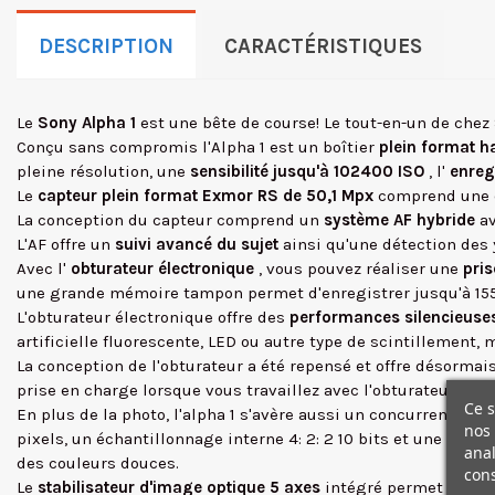
DESCRIPTION
CARACTÉRISTIQUES
Le
Sony Alpha 1
est une bête de course! Le tout-en-un de chez 
Conçu sans compromis l'Alpha 1 est un boîtier
plein format h
pleine résolution, une
sensibilité jusqu'à 102400 ISO
, l'
enreg
Le
capteur plein format Exmor RS de 50,1 Mpx
comprend une c
La conception du capteur comprend un
système AF hybride
a
L'AF offre un
suivi avancé du sujet
ainsi qu'une détection des
Avec l'
obturateur électronique
, vous pouvez réaliser une
pri
une grande mémoire tampon permet d'enregistrer jusqu'à 155 
L'obturateur électronique offre des
performances silencieuses
artificielle fluorescente, LED ou autre type de scintillement, 
La conception de l'obturateur a été repensé et offre désormai
prise en charge lorsque vous travaillez avec l'obturateur élec
Ce s
En plus de la photo, l'alpha 1 s'avère aussi un concurrent très
nos 
pixels, un échantillonnage interne 4: 2: 2 10 bits et une sorti
anal
des couleurs douces.
cons
Le
stabilisateur d'image optique 5 axes
intégré permet d'obte