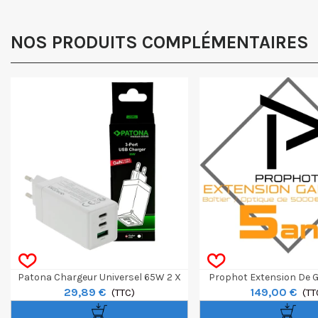
NOS PRODUITS COMPLÉMENTAIRES
Patona Chargeur Universel 65W 2 X
Prophot Extension De G
29,89 €
149,00 €
USB-C Et 1 X USB-A
(TTC)
Ans Boîtier/Optique 50
(TT