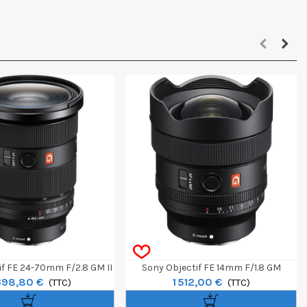
if FE 24-70mm F/2.8 GM II
Sony Objectif FE 14mm F/1.8 GM
398,80 €
1 512,00 €
(TTC)
(TTC)