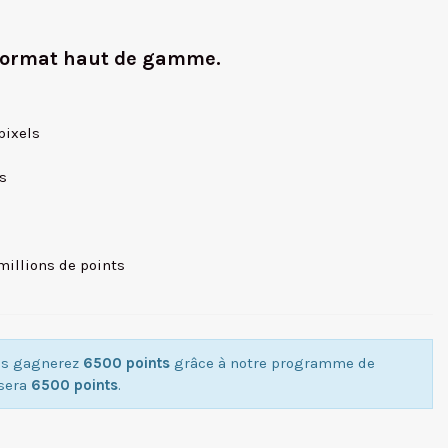
n format haut de gamme.
pixels
/s
millions de points
ous gagnerez
6500 points
grâce à notre programme de
isera
6500 points
.