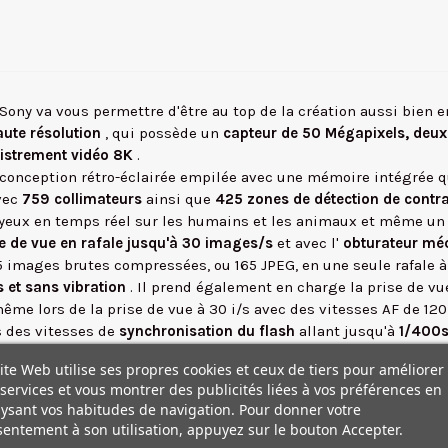
Sony va vous permettre d'être au top de la création aussi bien e
aute résolution
, qui possède un
capteur de 50 Mégapixels,
deux
istrement vidéo 8K
.
onception rétro-éclairée empilée avec une mémoire intégrée qu
vec
759 collimateurs
ainsi que
425 zones de détection de contr
 yeux en temps réel sur les humains et les animaux et même un 
se de vue en rafale jusqu'à 30 images/s
et avec l'
obturateur mé
images brutes compressées, ou 165 JPEG, en une seule rafale à 
 et sans vibration
. Il prend également en charge la prise de vu
même lors de la prise de vue à 30 i/s avec des vitesses AF de 120 
s des vitesses de
synchronisation du flash
allant jusqu'à
1/400
tronique silencieux.
ite Web utilise ses propres cookies et ceux de tiers pour améliorer
 sérieux dans le domaine de la vidéo. Il offre des
résolutions d'e
services et vous montrer des publicités liées à vos préférences en
e brute 16 bits via le HDMI. Le boîtier inclut S-Cinetone pour un 
ysant vos habitudes de navigation. Pour donner votre
entement à son utilisation, appuyez sur le bouton Accepter.
nir une amélioration de la vitesse d'obturation allant jusqu'à 5