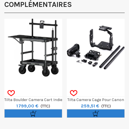
COMPLÉMENTAIRES
Tilta Boulder Camera Cart Indie
Tilta Camera Cage Pour Canon
1 799,00 €
259,51 €
Kit - Gris
(TTC)
C80 - Advanced Kit
(TTC)