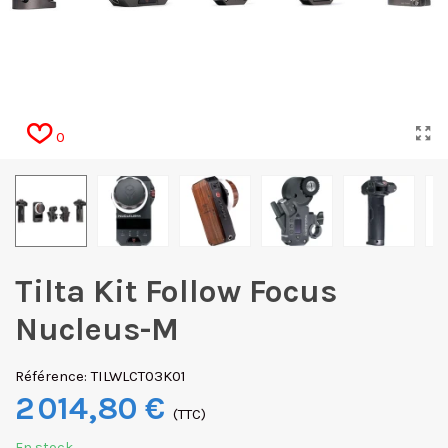
0
Tilta Kit Follow Focus
Nucleus-M
Référence:
TILWLCT03K01
2 014,80 €
(TTC)
En stock