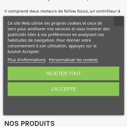
Il comprend deux moteurs de follow focus, un contrôleur à
main, et deux poignées : la première contrôle la mise au
Ce site Web utilise ses propres cookies et ceux de
point, l'autre le diaphragme et le zoom.
tiers pour améliorer nos services et vous montrer des
publicités liées à vos préférences en analysant vos
Le contrôleur à main vous permet de régler la mise au
habitudes de navigation. Pour donner votre
point, le diaphragme et le zoom, et comprend une lanière
consentement à son utilisation, appuyez sur le
de cou. Les poignées ont des adaptateurs qui permettent
bouton Accepter.
de fixer les contrôleurs sur des rosettes compatibles ARRI
Plus d'informations
Personnaliser les cookies
ou des tubes de 25/30mm de diamètre, comme ceux
10€ OFFERTS sur votre
utilisés sur les stabilisateurs.
premier achat !
Le système est livré dans une valise rigide étanche, qui
REJETER TOUT
protège l'ensemble en déplacement ou en stockage.
J'ACCEPTE
Je consens également à recevoir les offres
Caractéristiques
promotionnelles.
Consultez notre politique de
confidentialité.
J'accepte de recevoir des SMS de la part de la marque.
NOS PRODUITS
Obtenir mon code promo.