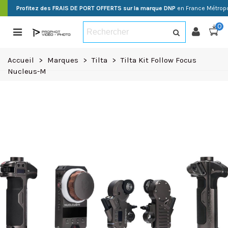
Profitez des FRAIS DE PORT OFFERTS sur la marque DNP
en France Métropo
0
Accueil
>
Marques
>
Tilta
>
Tilta Kit Follow Focus
Nucleus-M