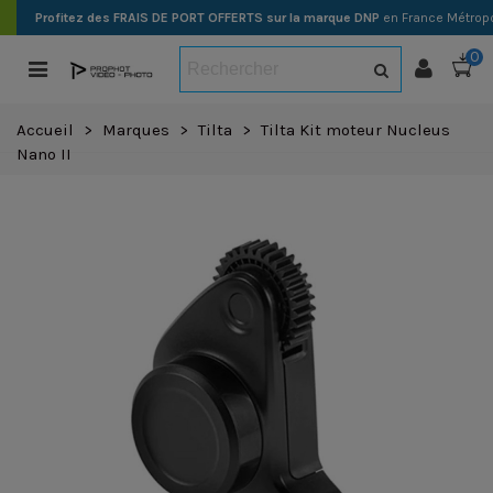
Profitez des FRAIS DE PORT OFFERTS sur la marque DNP
en France Métropo
0
Accueil
>
Marques
>
Tilta
>
Tilta Kit moteur Nucleus
Nano II