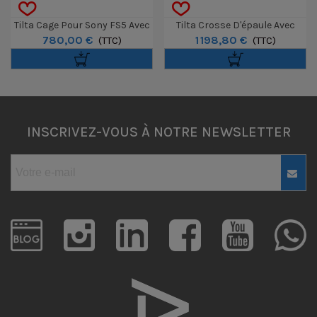
Tilta Cage Pour Sony FS5 Avec
Tilta Crosse D'épaule Avec
780,00 €
1 198,80 €
Plaque De Batterie V-Mount
(TTC)
Follow Focus
(TTC)
INSCRIVEZ-VOUS À NOTRE NEWSLETTER