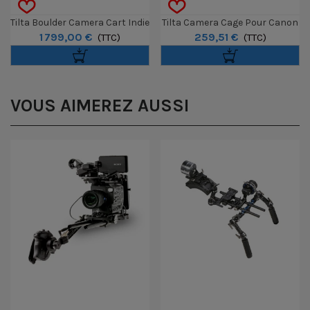
Tilta Boulder Camera Cart Indie
Tilta Camera Cage Pour Canon
1 799,00 €
259,51 €
Kit - Gris
(TTC)
C80 - Advanced Kit
(TTC)
VOUS AIMEREZ AUSSI