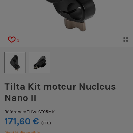
0
Tilta Kit moteur Nucleus
Nano II
Référence:
TILWLCT05MK
171,60 €
(TTC)
Bientôt disponible