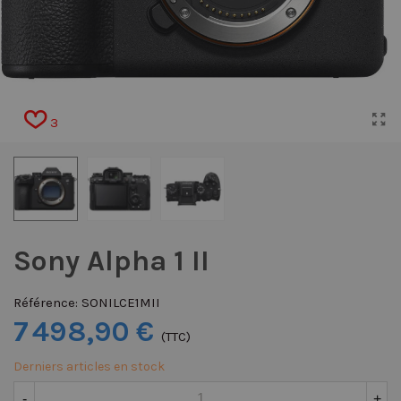
3
Sony Alpha 1 II
Référence:
SONILCE1MII
7 498,90 €
(TTC)
Derniers articles en stock
-
+